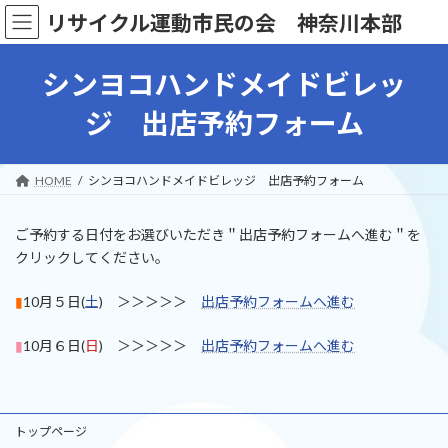
コ
ナ
リサイクル運動市民の会 神奈川本部
ン
ビ
テ
ゲ
ン
ー
シンヨコハンドメイドビレッ
ツ
シ
へ
ョ
ジ 出店予約フォーム
ス
ン
キ
に
ッ
移
HOME
シンヨコハンドメイドビレッジ 出店予約フォーム
プ
動
ご予約する日付をお選びいただき＂出店予約フォームへ進む＂を
クリックしてください。
▮
10月５日(
土
) ＞＞＞＞＞
出店予約フォームへ進む
▮
10月６日(
日
) ＞＞＞＞＞
出店予約フォームへ進む
トップページ