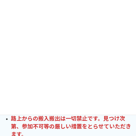
▮出店料金は当日、開催本部にてお支払いになります。
・車出店 ［６m × ４m (横置き)］
区面
・手持ち出店 ［３m × ２m］
新品
〇
中古品
〇
手作り品
×
サービス出店
〇
ワークショッ
出店内
プ
×
企業出店
×
容
※手作り品とワークショップのご参加はこちらから →
グラッド
マルシェHP
駐車場
無し 近隣の駐車場を利用
注意事項
地元警察の指導により車道での待機は厳禁です。
見つけ次第、参加不可等の厳しい措置をとらせて
いただきます。
路上からの搬入搬出は一切禁止です。見つけ次
第、参加不可等の厳しい措置をとらせていただき
ます。