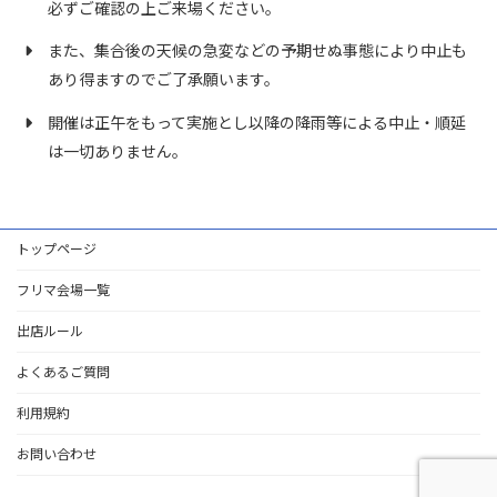
・暴力団関係のご出店は出来ません。
必ずご確認の上ご来場ください。
販売する物品は、返却可能である事が条件となります。
また、集合後の天候の急変などの予期せぬ事態により中止も
高額商品やブランド品・電化製品などを売られた場合、販売者
の連絡先などのメモをお渡しくださいますようお願いいたしま
あり得ますのでご了承願います。
す。
開催中の場内で買った物を売る｢又売り行為｣は禁止です。
開催は正午をもって実施とし以降の降雨等による中止・順延
第三者への間貸し行為や出店場所及び権利の譲渡はお断りいた
は一切ありません。
します。
盗難、置き引き等が多発しております。貴重品及び現金等は必
ず身につけてください。
開催会場の樹木、植え込み、建築物、舗装などの施設を傷める
トップページ
行為は一切厳禁です。また、クラフトテープ及びガムテープは
跡が残るので使用禁止です。
フリマ会場一覧
破損した場合は、施設側の指示に従い現状復帰していただきま
す。
出店ルール
退出の際は各自出店場所の清掃を行い、開催中に出たゴミはす
べてお持ち帰りください。
よくあるご質問
記録用として開催風景の写真撮影や当ホームページ・SNS掲載
のための写真撮影を行う場合がございます。
利用規約
TwitterやFacebookまたはSNSやブログなどでの出店者や来場
者及び主催者へのクレームや誹謗中傷と思われる書き込みや投
お問い合わせ
稿はご遠慮ください。
事故やトラブルについて、主催者は一切責任を負いません。