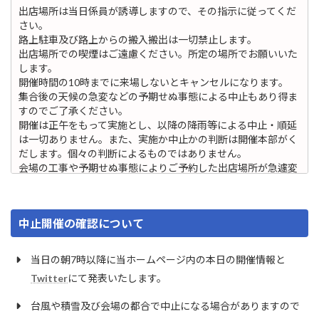
出店場所は当日係員が誘導しますので、その指示に従ってくだ
さい。
路上駐車及び路上からの搬入搬出は一切禁止します。
出店場所での喫煙はご遠慮ください。所定の場所でお願いいた
します。
開催時間の10時までに来場しないとキャンセルになります。
集合後の天候の急変などの予期せぬ事態による中止もあり得ま
すのでご了承ください。
開催は正午をもって実施とし、以降の降雨等による中止・順延
は一切ありません。また、実施か中止かの判断は開催本部がく
だします。個々の判断によるものではありません。
会場の工事や予期せぬ事態によりご予約した出店場所が急遽変
更になる場合がありますのでご了承願います。
以下の品目・行為での出店はできません。
・飲食物全般、薬物や医薬品ほか薬品類、動植物全般、酒や煙
中止開催の確認について
草等の嗜好品
・偽ブランド品、偽造品、模造品ほか刃物類など法律に違反す
るもの
当日の朝7時以降に当ホームページ内の本日の開催情報と
・携帯電話、自転車など名義確認が必要なもの
Twitter
にて発表いたします。
・著作権や肖像権および商標などを侵害する恐れのあるもの
・ポルノ商品、有害図書など公序良俗に反するもの
台風や積雪及び会場の都合で中止になる場合がありますので
・くじ引き、テキ屋的販売行為