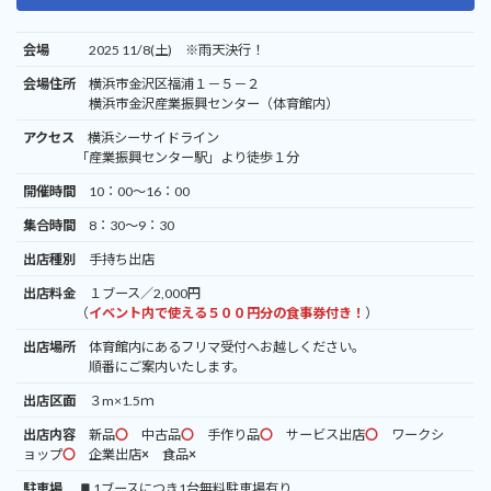
会場
2025 11/8(土) ※雨天決行！
会場住所
横浜市金沢区福浦１－５－２
横浜市金沢産業振興センター（体育館内）
アクセス
横浜シーサイドライン
「産業振興センター駅」より徒歩１分
開催時間
10：00～16：00
集合時間
8：30～9：30
出店種別
手持ち出店
出店料金
１ブース／2,000円
（
イベント内で使える５００円分の食事券付き！
）
出店場所
体育館内にあるフリマ受付へお越しください。
順番にご案内いたします。
出店区面
３m×1.5ｍ
出店内容
新品
〇
中古品
〇
手作り品
〇
サービス出店
〇
ワークシ
ョップ
〇
企業出店
×
食品
×
駐車場
1ブースにつき1台無料駐車場有り