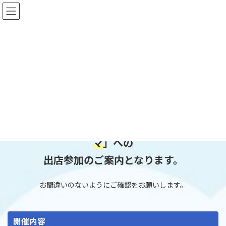
コ
ナ
リサイクル運動市民の会 神奈川本部
ン
ビ
テ
ゲ
ン
ー
ツ
シ
出店参加のご案内
へ
ョ
ス
ン
キ
に
ッ
移
HOME
フリマ会場一覧
非公開: PIAフェスタ2025 イベントフリマ
プ
動
出店参加のご案内
こちらは「
PIAフェスタ2025 イベントフリ
マ
」への
出店参加のご案内となります。
お間違いのないようにご確認をお願いします。
開催内容